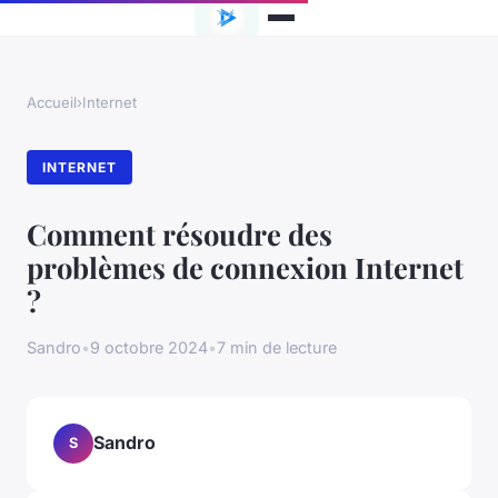
Accueil
›
Internet
INTERNET
Comment résoudre des
problèmes de connexion Internet
?
Sandro
•
9 octobre 2024
•
7 min de lecture
Sandro
S