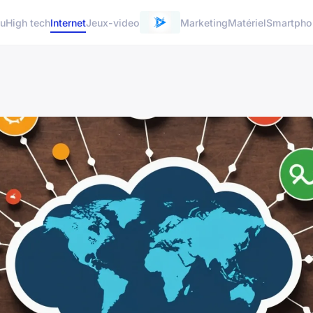
u
High tech
Internet
Jeux-video
Marketing
Matériel
Smartpho