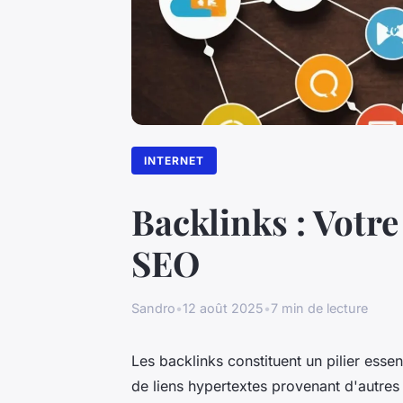
INTERNET
Backlinks : Votr
SEO
Sandro
•
12 août 2025
•
7 min de lecture
Les backlinks constituent un pilier essen
de liens hypertextes provenant d'autres s