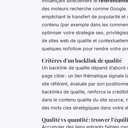
influençant directement le
referencemen
des moteurs recherche comme Google. À l
empêchant le transfert de popularité et 
contenu (par exemple dans les commenta
optimiser votre strategie seo, privilégi
de sites web de qualite et contextuelle
quelques nofollow pour rendre votre prof
Critères d’un backlink de qualité
Un backlink de qualite dépend d’abord d
page cible : un lien thématique signale 
site référent, évaluée par son positionn
backlinks de qualite, renforce la crédib
dans le contenu qualite du site source, m
des mots cles stratégiques dans votre st
Qualité vs quantité : trouver l’équil
Accumuler des liens entrants faibles ris